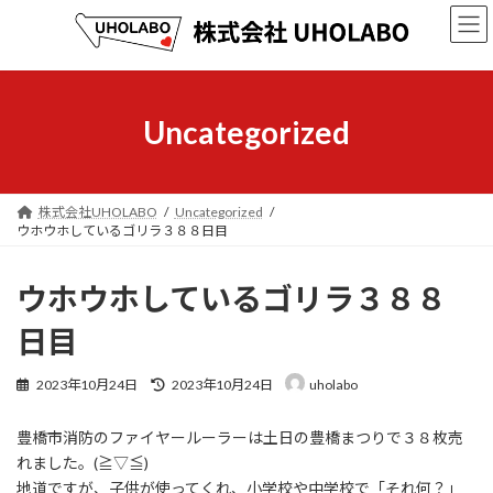
コ
ナ
ン
ビ
テ
ゲ
ン
ー
ツ
シ
へ
ョ
Uncategorized
ス
ン
キ
に
ッ
移
プ
動
株式会社UHOLABO
Uncategorized
ウホウホしているゴリラ３８８日目
ウホウホしているゴリラ３８８
日目
最
2023年10月24日
2023年10月24日
uholabo
終
更
豊橋市消防のファイヤールーラーは土日の豊橋まつりで３８枚売
新
日
れました。(≧▽≦)
時
地道ですが、子供が使ってくれ、小学校や中学校で「それ何？」