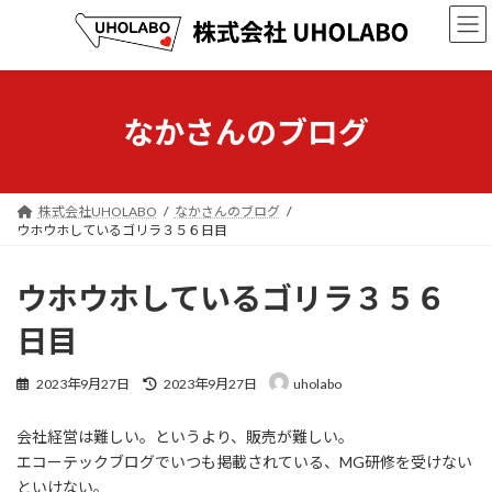
コ
ナ
ン
ビ
テ
ゲ
ン
ー
ツ
シ
へ
ョ
なかさんのブログ
ス
ン
キ
に
ッ
移
プ
動
株式会社UHOLABO
なかさんのブログ
ウホウホしているゴリラ３５６日目
ウホウホしているゴリラ３５６
日目
最
2023年9月27日
2023年9月27日
uholabo
終
更
会社経営は難しい。というより、販売が難しい。
新
日
エコーテックブログでいつも掲載されている、MG研修を受けない
時
といけない。