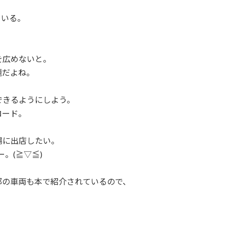
ている。
を広めないと。
題だよね。
できるようにしよう。
ロード。
場に出店したい。
。(≧▽≦)
部の車両も本で紹介されているので、