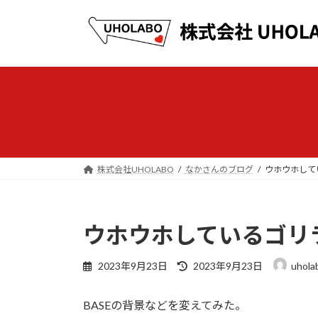
コ
ナ
ン
ビ
テ
ゲ
ン
ー
ツ
シ
へ
ョ
ス
ン
キ
に
ッ
移
プ
動
株式会社UHOLABO
なかさんのブログ
ウホウホして
ウホウホしているゴリ
最
2023年9月23日
2023年9月23日
uhola
終
更
BASEの背景などを変えてみた。
新