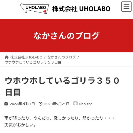
コ
ナ
ン
ビ
テ
ゲ
ン
ー
ツ
シ
へ
ョ
なかさんのブログ
ス
ン
キ
に
ッ
移
プ
動
株式会社UHOLABO
なかさんのブログ
ウホウホしているゴリラ３５０日目
ウホウホしているゴリラ３５０
日目
最
2023年9月21日
2023年9月21日
uholabo
終
更
雨が降ったり、やんだり、激しかったり、弱かったり・・・
新
日
天気がおかしい。
時