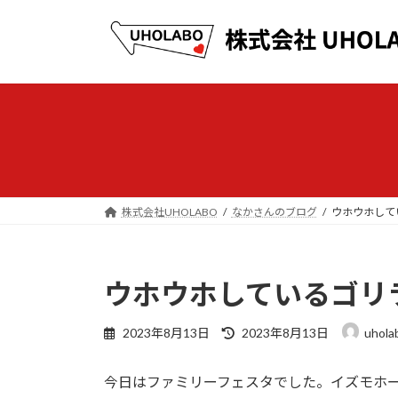
コ
ナ
ン
ビ
テ
ゲ
ン
ー
ツ
シ
へ
ョ
ス
ン
キ
に
ッ
移
プ
動
株式会社UHOLABO
なかさんのブログ
ウホウホして
ウホウホしているゴリ
最
2023年8月13日
2023年8月13日
uhola
終
更
今日はファミリーフェスタでした。イズモホ
新