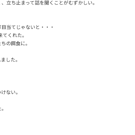
く、立ち止まって話を聞くことがむずかしい。
ボ目当てじゃないと・・・
に来てくれた。
たちの餌食に。
れました。
。
いけない。
た。