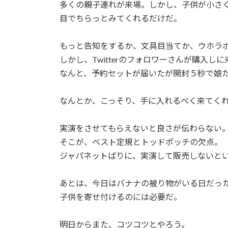
日
多くの親子連れが来場。しかし、子供が小さ
時
目でちらっとみてくれるだけだ。
:
もっと告知をするか、文具目当てか、ウホラ
しかし、Twitterのフォロワーさんが購入し
なんと、予約セットが届いたが開封５秒で娘
なんとか、こっそり、手に入れるべく来てく
実演をさせてもらえないと良さが伝わらない
そこが、ベスト定規とトッドポッチの欠点。
ジャパネットばりに、実演して販売しないと
あとは、今日はバナナの被り物がいる日だっ
子供を寄せ付けるのには必要だ。
明日からまた、コツコツとやろう。