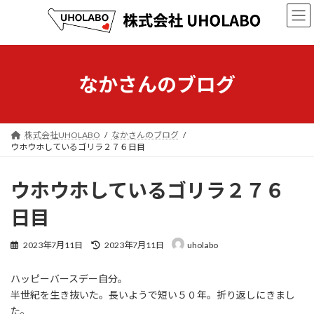
コ
ナ
ン
ビ
テ
ゲ
ン
ー
ツ
シ
へ
ョ
なかさんのブログ
ス
ン
キ
に
ッ
移
プ
動
株式会社UHOLABO
なかさんのブログ
ウホウホしているゴリラ２７６日目
ウホウホしているゴリラ２７６
日目
最
2023年7月11日
2023年7月11日
uholabo
終
更
ハッピーバースデー自分。
新
日
半世紀を生き抜いた。長いようで短い５０年。折り返しにきまし
時
た。