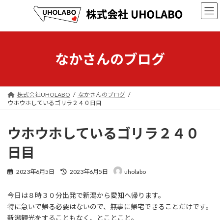
コ
ナ
ン
ビ
テ
ゲ
ン
ー
ツ
シ
へ
ョ
なかさんのブログ
ス
ン
キ
に
ッ
移
プ
動
株式会社UHOLABO
なかさんのブログ
ウホウホしているゴリラ２４０日目
ウホウホしているゴリラ２４０
日目
最
2023年6月5日
2023年6月5日
uholabo
終
更
今日は８時３０分出発で新潟から愛知へ帰ります。
新
日
特に急いで帰る必要はないので、無事に帰宅できることだけです。
時
新潟観光をすることもなく、とことこと。