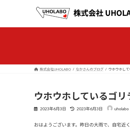
コ
ナ
ン
ビ
テ
ゲ
ン
ー
ツ
シ
へ
ョ
ス
ン
キ
に
ッ
移
プ
動
株式会社UHOLABO
なかさんのブログ
ウホウホして
ウホウホしているゴリ
最
2023年6月3日
2023年6月3日
uholabo
終
更
おはようございます。昨日の大雨で、自宅近
新