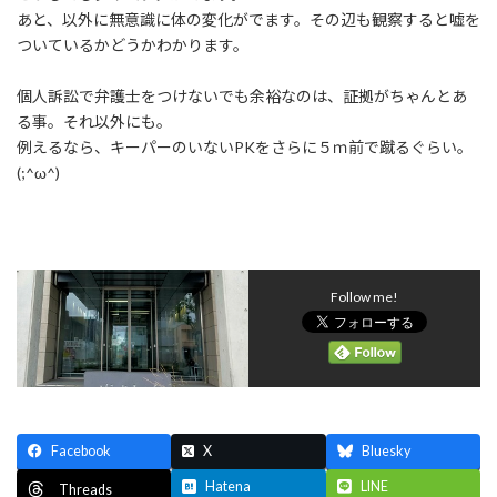
あと、以外に無意識に体の変化がでます。その辺も観察すると嘘を
ついているかどうかわかります。
個人訴訟で弁護士をつけないでも余裕なのは、証拠がちゃんとあ
る事。それ以外にも。
例えるなら、キーパーのいないPKをさらに５ｍ前で蹴るぐらい。
(;^ω^)
Follow me!
Facebook
X
Bluesky
Hatena
LINE
Threads