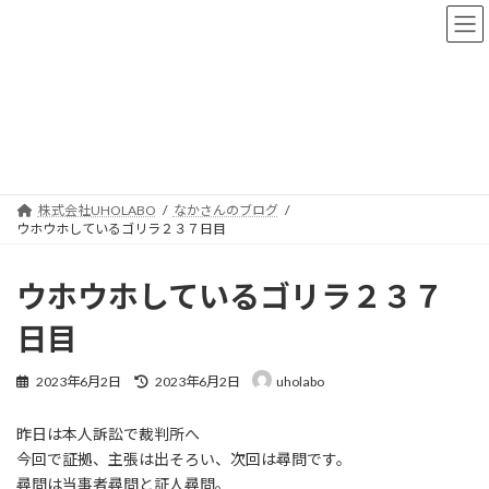
コ
ナ
ン
ビ
テ
ゲ
ン
ー
ツ
シ
へ
ョ
なかさんのブログ
ス
ン
キ
に
ッ
移
プ
動
株式会社UHOLABO
なかさんのブログ
ウホウホしているゴリラ２３７日目
ウホウホしているゴリラ２３７
日目
最
2023年6月2日
2023年6月2日
uholabo
終
更
昨日は本人訴訟で裁判所へ
新
日
今回で証拠、主張は出そろい、次回は尋問です。
時
尋問は当事者尋問と証人尋問。