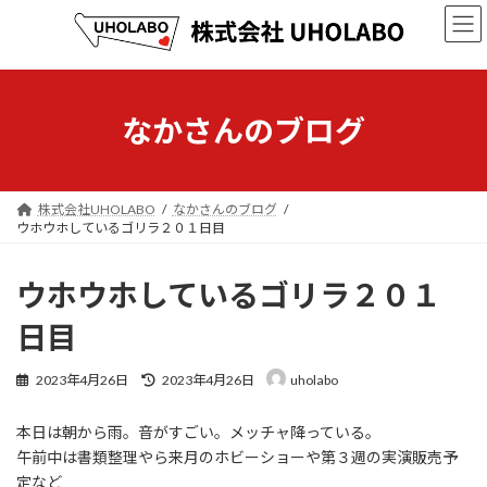
コ
ナ
ン
ビ
テ
ゲ
ン
ー
ツ
シ
へ
ョ
なかさんのブログ
ス
ン
キ
に
ッ
移
プ
動
株式会社UHOLABO
なかさんのブログ
ウホウホしているゴリラ２０１日目
ウホウホしているゴリラ２０１
日目
最
2023年4月26日
2023年4月26日
uholabo
終
更
本日は朝から雨。音がすごい。メッチャ降っている。
新
日
午前中は書類整理やら来月のホビーショーや第３週の実演販売予
時
定など