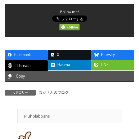
Follow me!
Facebook
X
Bluesky
Hatena
LINE
Threads
Copy
なかさんのブログ
カテゴリー
@uholabosns