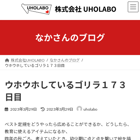
コ
ナ
ン
ビ
テ
ゲ
ン
ー
ツ
シ
へ
ョ
なかさんのブログ
ス
ン
キ
に
ッ
移
プ
動
株式会社UHOLABO
なかさんのブログ
ウホウホしているゴリラ１７３日目
ウホウホしているゴリラ１７３
日目
最
2023年3月29日
2023年3月29日
uholabo
終
更
ベスト定規をどうやったら広めることができるか、どうしたら、
新
日
教育に使えるアイテムになるか、
時
昨年の秋ごろ、考えていたとき、幼少期に点と点を繋いで絵を描