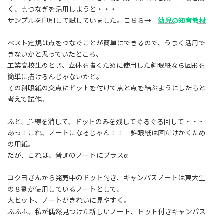
:
く、点つなぎを活用しようと・・・
サンプルを印刷して試していました。こちら→
幼児の知育教材
ベスト定規は点をつなぐことが簡単にできるので、うまく活用で
きないかと思っていたところ、
工業高校生のとき、立体を描くために使用した斜眼紙なら図形を
簡単に描けるんじゃないかと。
その斜眼紙の交点にドットを付けて点と点を結ぶようにしたらと
考えて試作。
ふと、罫線を消して、ドットのみを残してぐるぐる回して・・・
あっ！これ、ノートになるじゃん！！ 斜眼紙は図だけかくため
の用紙。
だが、これは、普通のノートにプラスα
コクヨさんから発売中のドット付き、キャンパスノートは東大生
の８割が使用しているノートとして、
大ヒット、ノートがきれいに見やすく。
ふふふ、私が偶然見つけた新しいノート、ドット付きキャンパス