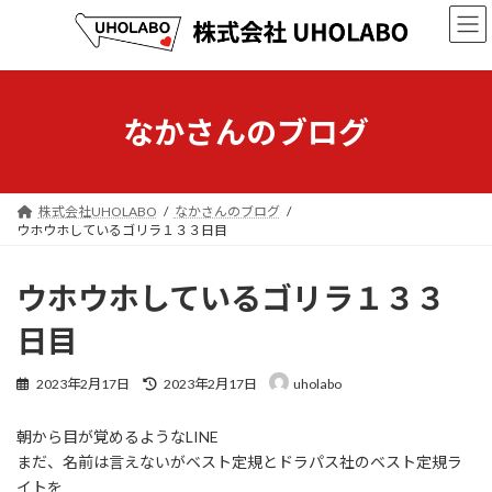
コ
ナ
ン
ビ
テ
ゲ
ン
ー
ツ
シ
へ
ョ
なかさんのブログ
ス
ン
キ
に
ッ
移
プ
動
株式会社UHOLABO
なかさんのブログ
ウホウホしているゴリラ１３３日目
ウホウホしているゴリラ１３３
日目
最
2023年2月17日
2023年2月17日
uholabo
終
更
朝から目が覚めるようなLINE
新
日
まだ、名前は言えないがベスト定規とドラパス社のベスト定規ラ
時
イトを