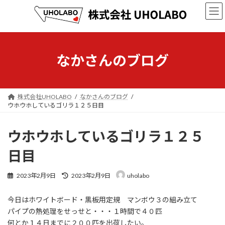
コ
ナ
ン
ビ
テ
ゲ
ン
ー
ツ
シ
へ
ョ
なかさんのブログ
ス
ン
キ
に
ッ
移
プ
動
株式会社UHOLABO
なかさんのブログ
ウホウホしているゴリラ１２５日目
ウホウホしているゴリラ１２５
日目
最
2023年2月9日
2023年2月9日
uholabo
終
更
今日はホワイトボード・黒板用定規 マンボウ３の組み立て
新
日
パイプの熱処理をせっせと・・・１時間で４０匹
時
何とか１４日までに２００匹を出荷したい。