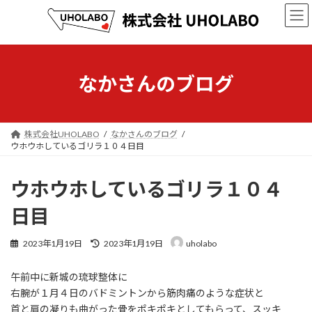
コ
ナ
ン
ビ
テ
ゲ
ン
ー
ツ
シ
へ
ョ
なかさんのブログ
ス
ン
キ
に
ッ
移
プ
動
株式会社UHOLABO
なかさんのブログ
ウホウホしているゴリラ１０４日目
ウホウホしているゴリラ１０４
日目
最
2023年1月19日
2023年1月19日
uholabo
終
更
午前中に新城の琉球整体に
新
日
右腕が１月４日のバドミントンから筋肉痛のような症状と
時
首と肩の凝りも曲がった骨をポキポキとしてもらって、スッキ