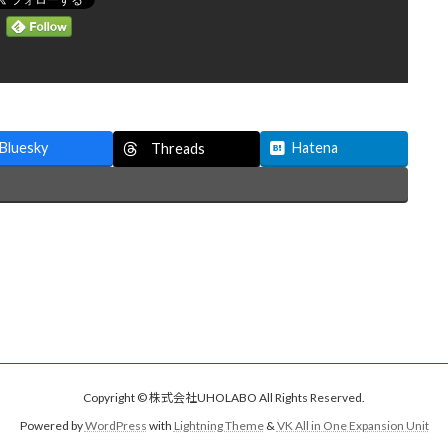
Bluesky
Hatena
Threads
Copyright © 株式会社UHOLABO All Rights Reserved.
Powered by
WordPress
with
Lightning Theme
&
VK All in One Expansion Unit