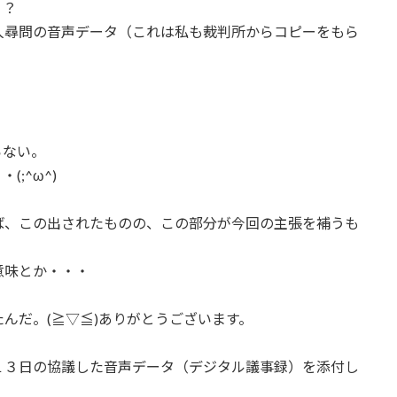
？？
人尋問の音声データ（これは私も裁判所からコピーをもら
らない。
;^ω^)
ば、この出されたものの、この部分が今回の主張を補うも
意味とか・・・
んだ。(≧▽≦)ありがとうございます。
１３日の協議した音声データ（デジタル議事録）を添付し