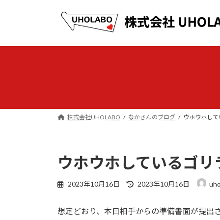
コ
ナ
ン
ビ
テ
ゲ
ン
ー
ツ
シ
へ
ョ
ス
ン
キ
に
ッ
移
プ
動
株式会社UHOLABO
なかさんのブログ
ウホウホして
ウホウホしているゴリ
最
2023年10月16日
2023年10月16日
uho
終
更
想定どおり、本日相手からの準備書面が提出
新