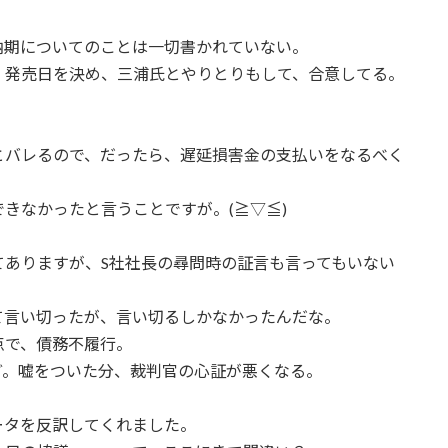
納期についてのことは一切書かれていない。
、発売日を決め、三浦氏とやりとりもして、合意してる。
とバレるので、だったら、遅延損害金の支払いをなるべく
きなかったと言うことですが。(≧▽≦)
てありますが、S社社長の尋問時の証言も言ってもいない
て言い切ったが、言い切るしかなかったんだな。
点で、債務不履行。
ど。嘘をついた分、裁判官の心証が悪くなる。
ータを反訳してくれました。