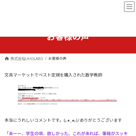
コ
ナ
ン
ビ
テ
ゲ
ン
ー
ツ
シ
へ
ョ
お客様の声
ス
ン
キ
に
ッ
移
プ
動
株式会社UHOLABO
お客様の声
文具マーケットでベスト定規を購入された数学教師
本当にうれしいコメントです。(｡◕‿◕｡)ﾉありがとうございます
「
あーー、学生の頃、欲しかった。これがあれば、筆箱がスッキ