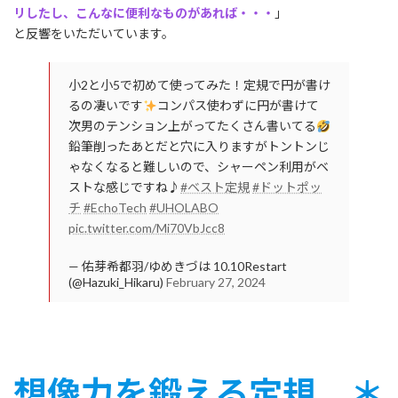
リしたし、こんなに便利なものがあれば・・・
」
と反響をいただいています。
小2と小5で初めて使ってみた！定規で円が書け
るの凄いです
コンパス使わずに円が書けて
次男のテンション上がってたくさん書いてる
鉛筆削ったあとだと穴に入りますがトントンじ
ゃなくなると難しいので、シャーペン利用がベ
ストな感じですね♪
#ベスト定規
#ドットポッ
チ
#EchoTech
#UHOLABO
pic.twitter.com/Mi70VbJcc8
— 佑芽希都羽/ゆめきづは 10.10Restart
(@Hazuki_Hikaru)
February 27, 2024
想像力を鍛える定規 ＊