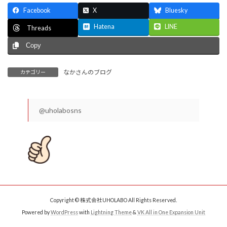
Facebook
X
Bluesky
Hatena
LINE
Threads
Copy
なかさんのブログ
カテゴリー
@uholabosns
Copyright © 株式会社UHOLABO All Rights Reserved.
Powered by
WordPress
with
Lightning Theme
&
VK All in One Expansion Unit