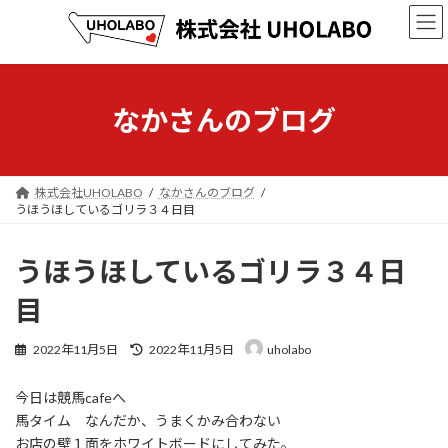
コ
ナ
ン
ビ
テ
ゲ
ン
ー
ツ
シ
へ
ョ
なかさんのブログ
ス
ン
キ
に
ッ
移
プ
動
株式会社UHOLABO
なかさんのブログ
うほうほしているゴリラ３４日目
うほうほしているゴリラ３４日
目
最
2022年11月5日
2022年11月5日
uholabo
終
更
今日は競馬cafeへ
新
日
馬タイム なんだか、うまくかみ合わない
時
お店の壁１面をホワイトボードにしてみた。