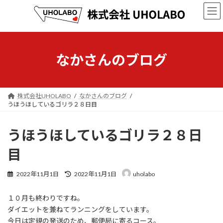
コ
ナ
ン
ビ
テ
ゲ
ン
ー
ツ
シ
へ
ョ
なかさんのブログ
ス
ン
キ
に
ッ
移
プ
動
株式会社UHOLABO
なかさんのブログ
うほうほしているゴリラ２８日目
うほうほしているゴリラ２８日
目
最
2022年11月1日
2022年11月1日
uholabo
終
更
１０月も終わりですね。
新
日
ダイエットを兼ねてランニングをしています。
時
今日は定規の発送のため、郵便局に寄るコース。