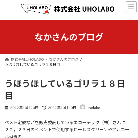
コ
ナ
ン
ビ
テ
ゲ
ン
ー
ツ
シ
へ
ョ
なかさんのブログ
ス
ン
キ
に
ッ
移
プ
動
株式会社UHOLABO
なかさんのブログ
うほうほしているゴリラ１８日目
うほうほしているゴリラ１８日
目
最
2022年10月20日
2022年10月20日
uholabo
終
更
ベスト定規などを販売委託しているエコーテック（株）さんに
新
日
２２，２３日のイベントで使用するロールスクリーンやアルコー
時
ル消毒の